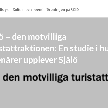
hdistys – Kultur- och boendeföreningen på Själö
ö – den motvilliga
stattraktionen: En studie i h
enärer upplever Själö