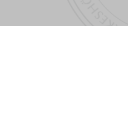
.fi/URN:NBN:fi:amk-2011120116680
a
Linkit
n