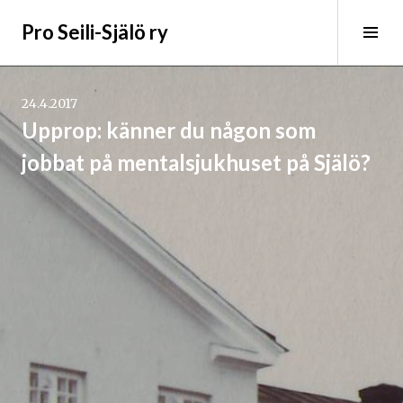
S
Pro Seili-Själö ry
k
T
i
o
p
g
t
g
24.4.2017
o
l
Upprop: känner du någon som
c
e
jobbat på mentalsjukhuset på Själö?
o
S
n
i
t
d
e
e
n
b
t
a
r