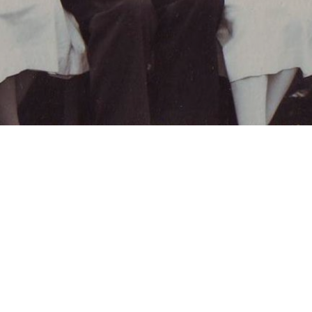
Pro Seili-Själö ry har sammanställt en hel del
intervjuer och bildmaterial med anknytning till
Själö. Materialet har bland annat efter
övervägning använts som bakgrundsinformation
till bl.a. filmer, dokumentärer och publikationer.
Vi har fått tag på rätt många tidigare anställda,
men många säsongsarbetare kan ha gått oss
obemärkt förbi. Insamlingen av gamla
fotografier, berättelser och intervjer hör till
föreningens viktigaste kulturbärande uppgifter.